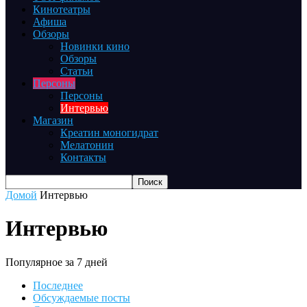
Кинотеатры
Афиша
Обзоры
Новинки кино
Обзоры
Статьи
Персоны
Персоны
Интервью
Магазин
Креатин моногидрат
Мелатонин
Контакты
Домой
Интервью
Интервью
Популярное за 7 дней
Последнее
Обсуждаемые посты