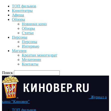
ТОП фильмов
Кинотеатры
Афиша
Обзоры
Новинки кино
Обзоры
Статьи
Персоны
Персоны
Интервью
Магазин
Креатин моногидрат
Мелатонин
Контакты
Поиск
Журнал о
кино "Киновер"
ТОП фильмов