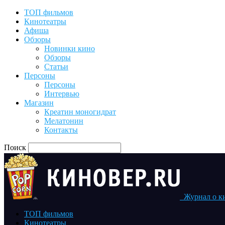
ТОП фильмов
Кинотеатры
Афиша
Обзоры
Новинки кино
Обзоры
Статьи
Персоны
Персоны
Интервью
Магазин
Креатин моногидрат
Мелатонин
Контакты
Поиск
Журнал о к
ТОП фильмов
Кинотеатры