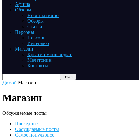
Афиша
Обзоры
Новинки кино
Обзоры
Статьи
Персоны
Персоны
Интервью
Магазин
Креатин моногидрат
Мелатонин
Контакты
Домой
Магазин
Магазин
Обсуждаемые посты
Последнее
Обсуждаемые посты
Самое популярное