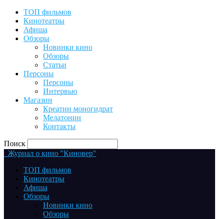
ТОП фильмов
Кинотеатры
Афиша
Обзоры
Новинки кино
Обзоры
Статьи
Персоны
Персоны
Интервью
Магазин
Креатин моногидрат
Мелатонин
Контакты
Поиск
Журнал о кино "Киновер"
ТОП фильмов
Кинотеатры
Афиша
Обзоры
Новинки кино
Обзоры