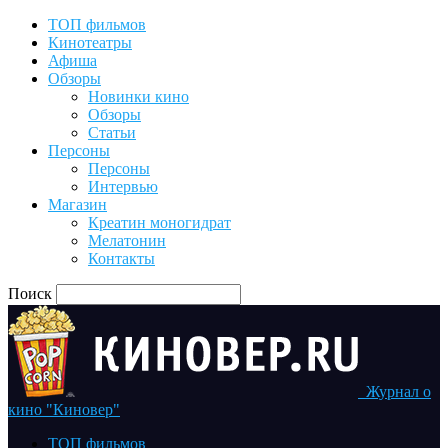
ТОП фильмов
Кинотеатры
Афиша
Обзоры
Новинки кино
Обзоры
Статьи
Персоны
Персоны
Интервью
Магазин
Креатин моногидрат
Мелатонин
Контакты
Поиск
Журнал о
кино "Киновер"
ТОП фильмов