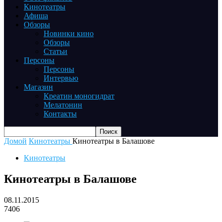
Кинотеатры
Афиша
Обзоры
Новинки кино
Обзоры
Статьи
Персоны
Персоны
Интервью
Магазин
Креатин моногидрат
Мелатонин
Контакты
Домой
Кинотеатры
Кинотеатры в Балашове
Кинотеатры
Кинотеатры в Балашове
08.11.2015
7406