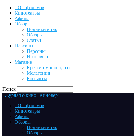
ТОП фильмов
Кинотеатры
Афиша
Обзоры
Новинки кино
Обзоры
Статьи
Персоны
Персоны
Интервью
Магазин
Креатин моногидрат
Мелатонин
Контакты
Поиск
Журнал о кино "Киновер"
ТОП фильмов
Кинотеатры
Афиша
Обзоры
Новинки кино
Обзоры