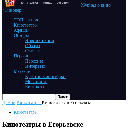
Журнал о кино
"Киновер"
ТОП фильмов
Кинотеатры
Афиша
Обзоры
Новинки кино
Обзоры
Статьи
Персоны
Персоны
Интервью
Магазин
Креатин моногидрат
Мелатонин
Контакты
Домой
Кинотеатры
Кинотеатры в Егорьевске
Кинотеатры
Кинотеатры в Егорьевске