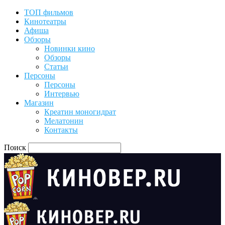
ТОП фильмов
Кинотеатры
Афиша
Обзоры
Новинки кино
Обзоры
Статьи
Персоны
Персоны
Интервью
Магазин
Креатин моногидрат
Мелатонин
Контакты
Поиск