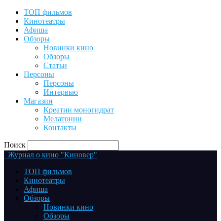
ТОП фильмов
Кинотеатры
Афиша
Обзоры
Новинки кино
Обзоры
Статьи
Персоны
Персоны
Интервью
Магазин
Креатин моногидрат
Мелатонин
Контакты
Поиск
Журнал о кино "Киновер"
ТОП фильмов
Кинотеатры
Афиша
Обзоры
Новинки кино
Обзоры