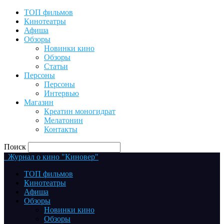
ТОП фильмов
Кинотеатры
Афиша
Обзоры
Новинки кино
Обзоры
Статьи
Персоны
Персоны
Интервью
Магазин
Креатин моногидрат
Мелатонин
Контакты
Поиск
Журнал о кино "Киновер"
ТОП фильмов
Кинотеатры
Афиша
Обзоры
Новинки кино
Обзоры