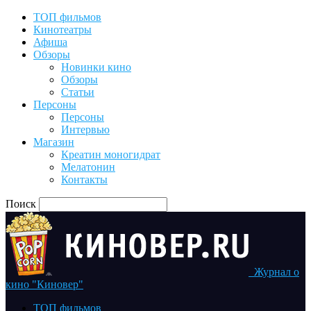
ТОП фильмов
Кинотеатры
Афиша
Обзоры
Новинки кино
Обзоры
Статьи
Персоны
Персоны
Интервью
Магазин
Креатин моногидрат
Мелатонин
Контакты
Поиск
Журнал о
кино "Киновер"
ТОП фильмов