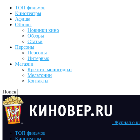
ТОП фильмов
Кинотеатры
Афиша
Обзоры
Новинки кино
Обзоры
Статьи
Персоны
Персоны
Интервью
Магазин
Креатин моногидрат
Мелатонин
Контакты
Поиск
Журнал о к
ТОП фильмов
Кинотеатры