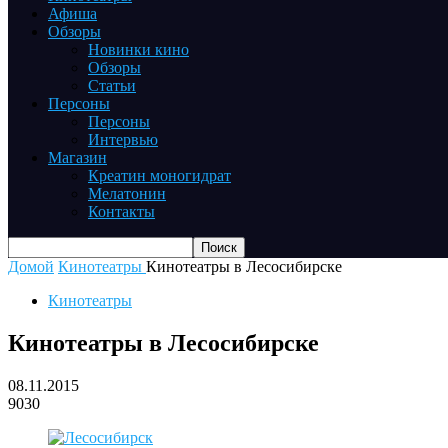
Афиша
Обзоры
Новинки кино
Обзоры
Статьи
Персоны
Персоны
Интервью
Магазин
Креатин моногидрат
Мелатонин
Контакты
Домой
Кинотеатры
Кинотеатры в Лесосибирске
Кинотеатры
Кинотеатры в Лесосибирске
08.11.2015
9030