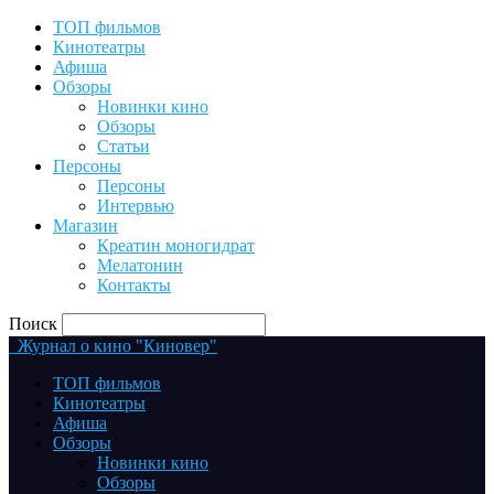
ТОП фильмов
Кинотеатры
Афиша
Обзоры
Новинки кино
Обзоры
Статьи
Персоны
Персоны
Интервью
Магазин
Креатин моногидрат
Мелатонин
Контакты
Поиск
Журнал о кино "Киновер"
ТОП фильмов
Кинотеатры
Афиша
Обзоры
Новинки кино
Обзоры