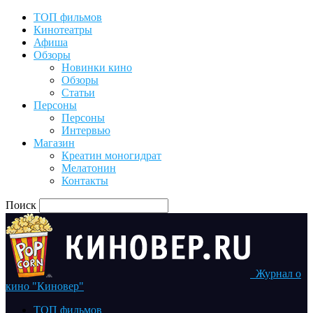
ТОП фильмов
Кинотеатры
Афиша
Обзоры
Новинки кино
Обзоры
Статьи
Персоны
Персоны
Интервью
Магазин
Креатин моногидрат
Мелатонин
Контакты
Поиск
Журнал о
кино "Киновер"
ТОП фильмов