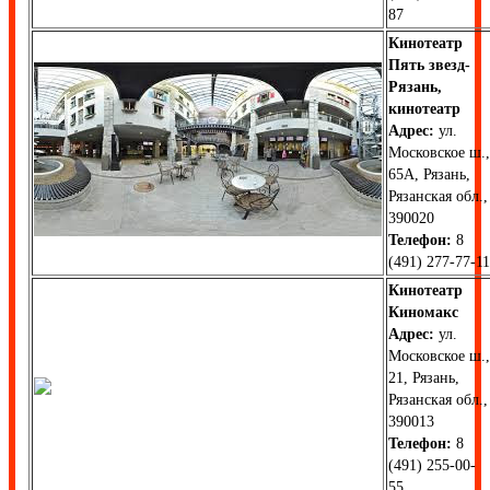
87
Кинотеатр
Пять звезд-
Рязань,
кинотеатр
Адрес:
ул.
Московское ш.,
65А, Рязань,
Рязанская обл.,
390020
Телефон:
8
(491) 277-77-11
Кинотеатр
Киномакс
Адрес:
ул.
Московское ш.,
21, Рязань,
Рязанская обл.,
390013
Телефон:
8
(491) 255-00-
55