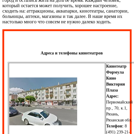
город и остались жить на долгое время. Каждый человек,
который остается может получить, хорошее настроение,
сходить на: аттракционы, аквапарки, кинотеатры, санатории,
больницы, аптеки, магазины и так далее. В наше время их
настолько много что совсем не нужно далеко ходить.
Адреса и телефоны кинотеатров
Кинотеатр
Формула
Кино
Виктория
Плаза
Адрес:
Первомайский
пр., 70, к.1,
Рязань,
Рязанская обл.
Телефон:
8
(491) 239-21-