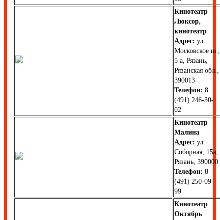
Кинотеатр
Люксор,
кинотеатр
Адрес:
ул.
Московское ш.,
5 а, Рязань,
Рязанская обл.,
390013
Телефон:
8
(491) 246-30-
02
Кинотеатр
Малина
Адрес:
ул.
Соборная, 15а,
Рязань, 390000
Телефон:
8
(491) 250-09-
99
Кинотеатр
Октябрь