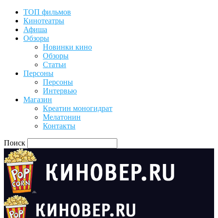
ТОП фильмов
Кинотеатры
Афиша
Обзоры
Новинки кино
Обзоры
Статьи
Персоны
Персоны
Интервью
Магазин
Креатин моногидрат
Мелатонин
Контакты
Поиск