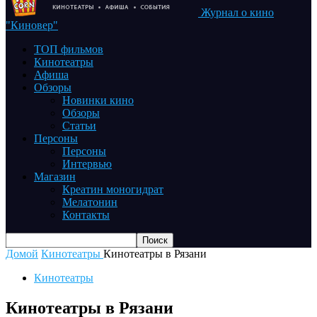
Журнал о кино
"Киновер"
ТОП фильмов
Кинотеатры
Афиша
Обзоры
Новинки кино
Обзоры
Статьи
Персоны
Персоны
Интервью
Магазин
Креатин моногидрат
Мелатонин
Контакты
Домой
Кинотеатры
Кинотеатры в Рязани
Кинотеатры
Кинотеатры в Рязани