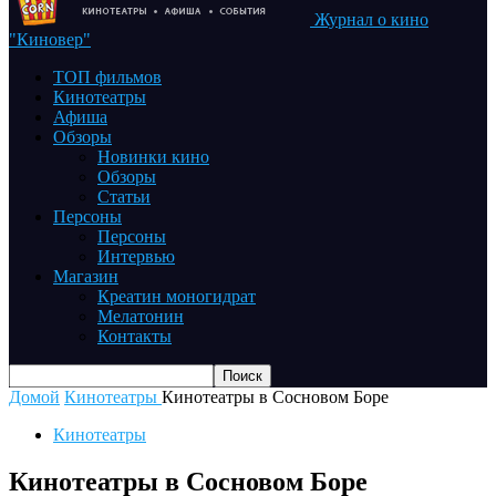
Журнал о кино
"Киновер"
ТОП фильмов
Кинотеатры
Афиша
Обзоры
Новинки кино
Обзоры
Статьи
Персоны
Персоны
Интервью
Магазин
Креатин моногидрат
Мелатонин
Контакты
Домой
Кинотеатры
Кинотеатры в Сосновом Боре
Кинотеатры
Кинотеатры в Сосновом Боре