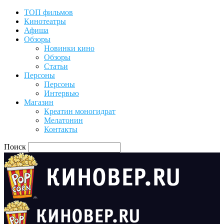
ТОП фильмов
Кинотеатры
Афиша
Обзоры
Новинки кино
Обзоры
Статьи
Персоны
Персоны
Интервью
Магазин
Креатин моногидрат
Мелатонин
Контакты
Поиск