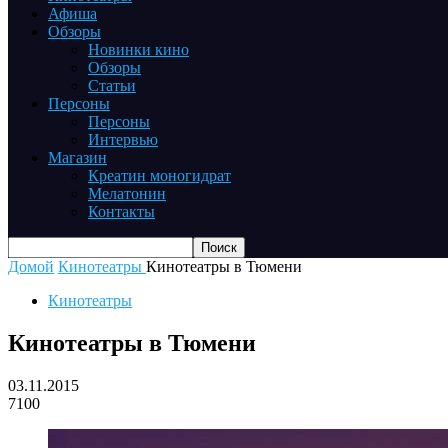
Афиша
Обзоры
Новинки кино
Обзоры
Статьи
Персоны
Персоны
Интервью
Магазин
Креатин моногидрат
Мелатонин
Контакты
Домой
Кинотеатры
Кинотеатры в Тюмени
Кинотеатры
Кинотеатры в Тюмени
03.11.2015
7100