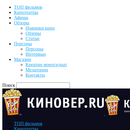
ТОП фильмов
Кинотеатры
Афиша
Обзоры
Новинки кино
Обзоры
Статьи
Персоны
Персоны
Интервью
Магазин
Креатин моногидрат
Мелатонин
Контакты
Поиск
ТОП фильмов
Кинотеатры