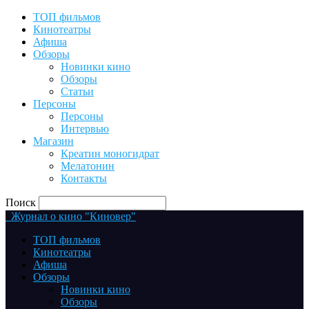
ТОП фильмов
Кинотеатры
Афиша
Обзоры
Новинки кино
Обзоры
Статьи
Персоны
Персоны
Интервью
Магазин
Креатин моногидрат
Мелатонин
Контакты
Поиск
Журнал о кино "Киновер"
ТОП фильмов
Кинотеатры
Афиша
Обзоры
Новинки кино
Обзоры