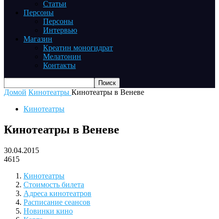
Статьи
Персоны
Персоны
Интервью
Магазин
Креатин моногидрат
Мелатонин
Контакты
Домой
Кинотеатры
Кинотеатры в Веневе
Кинотеатры
Кинотеатры в Веневе
30.04.2015
4615
Кинотеатры
Стоимость билета
Адреса кинотеатров
Расписание сеансов
Новинки кино