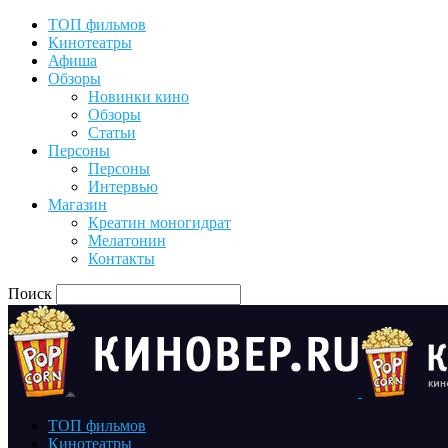
ТОП фильмов
Кинотеатры
Афиша
Обзоры
Новинки кино
Обзоры
Статьи
Персоны
Персоны
Интервью
Магазин
Креатин моногидрат
Мелатонин
Контакты
Поиск
ТОП фильмов
Кинотеатры