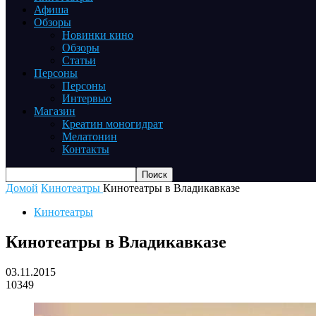
Афиша
Обзоры
Новинки кино
Обзоры
Статьи
Персоны
Персоны
Интервью
Магазин
Креатин моногидрат
Мелатонин
Контакты
Домой
Кинотеатры
Кинотеатры в Владикавказе
Кинотеатры
Кинотеатры в Владикавказе
03.11.2015
10349