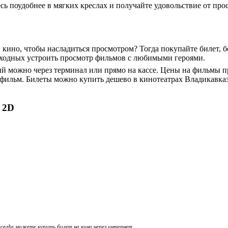
сь поудобнее в мягких креслах и получайте удовольствие от пр
 кино, чтобы насладиться просмотром? Тогда покупайте билет, б
ыходных устроить просмотр фильмов с любимыми героями.
рый можно через терминал или прямо на кассе. Цены на фильмы
льм. Билеты можно купить дешево в кинотеатрах Владикавказа.
 2D
всегда можете купить билет на кино через интернет.