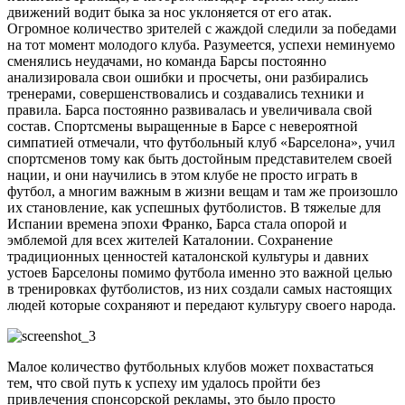
движений водит быка за нос уклоняется от его атак.
Огромное количество зрителей с жаждой следили за победами
на тот момент молодого клуба. Разумеется, успехи неминуемо
сменялись неудачами, но команда Барсы постоянно
анализировала свои ошибки и просчеты, они разбирались
тренерами, совершенствовались и создавались техники и
правила. Барса постоянно развивалась и увеличивала свой
состав. Спортсмены выращенные в Барсе с невероятной
симпатией отмечали, что футбольный клуб «Барселона», учил
спортсменов тому как быть достойным представителем своей
нации, и они научились в этом клубе не просто играть в
футбол, а многим важным в жизни вещам и там же произошло
их становление, как успешных футболистов. В тяжелые для
Испании времена эпохи Франко, Барса стала опорой и
эмблемой для всех жителей Каталонии. Сохранение
традиционных ценностей каталонской культуры и давних
устоев Барселоны помимо футбола именно это важной целью
в тренировках футболистов, из них создали самых настоящих
людей которые сохраняют и передают культуру своего народа.
Малое количество футбольных клубов может похвастаться
тем, что свой путь к успеху им удалось пройти без
привлечения спонсорской рекламы, это было просто