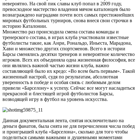
невероятно. На свой пик славы клуб попал в 2009 году,
превосходное мастерство владения мячом каталонцев было
вознаграждено наградами почти всех самых престижнейших
мировых футбольных турниров, снова внеся свои строчки в
историю Каталонии.
Множество раз происходила смена состава команды и
тренерского состава, в играх клуба участвовали известные
футболисты такие, как Анри, Рональдо, Иньеста, Марадона,
Хави и множество других спортсменов. Всего в истории
Барсы сменялись десятки тренеров и невероятное количество
игроков. Всех их объединяла одна жизненная философия, все
они являлись важной частью жизни клуба, важно
составляющей было их кредо: «Во всем быть первым». Такой
жизненный настрой, судя по результатам, абсолютная
уверенность в победе и особая связь с любимым делом
привели «Барселону» к успеху. Сейчас все могут насладиться
прекрасной и блестящей игрой футболистов Барсы,
возводящей игру в футбол на уровень искусства.
Данная документальная лента, снятая исключительно на
деньги фанатов, была снята не для перечисления числа побед
и проигрышей клуба «Барселона», сколько для того чтобы
поделиться самыми важными и душевными моментами