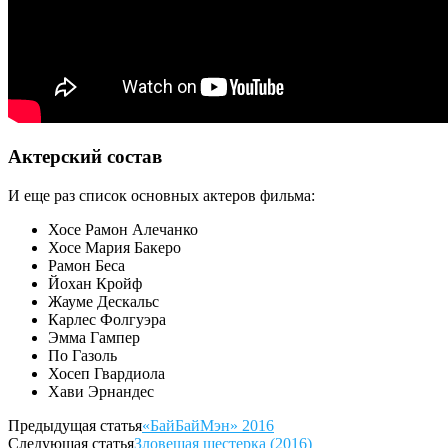
Актерский состав
И еще раз список основных актеров фильма:
Хосе Рамон Алечанко
Хосе Мария Бакеро
Рамон Беса
Йохан Кройф
Жауме Дескальс
Карлес Фолгуэра
Эмма Гампер
По Газоль
Хосеп Гвардиола
Хави Эрнандес
Предыдущая статья
«БайБайМэн» 2016
Следующая статья
Зловещая шестерка (2016)