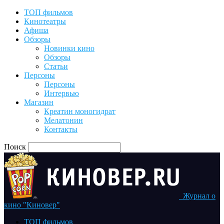
ТОП фильмов
Кинотеатры
Афиша
Обзоры
Новинки кино
Обзоры
Статьи
Персоны
Персоны
Интервью
Магазин
Креатин моногидрат
Мелатонин
Контакты
Поиск
Журнал о
кино "Киновер"
ТОП фильмов