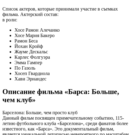
Список актеров, которые принимали участие в съемках
фильма. Актерский состав:
в роли:
Хосе Рамон Алечанко
Хосе Мария Бакеро
Рамон Беса
Йохан Кройф
Жауме Дескальс
Карлес Фолгуэра
Эмма Гампер
По Газоль
Хосеп Гвардиола
Хави Эрнандес
Описание фильма «Барса: Больше,
чем клуб»
Барселона: Больше, чем просто клуб
Данный фильм посвящен примечательному событию, 115-
летию футбольного клуба «Барселона», среди фанатов более
известного, как «Барса». Это документальный фильм,
является уникальной летописью невероятного по масштабам