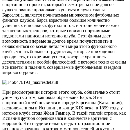
спортивного проекта, который несмотря на свое долгое
существование продолжает купаться в лучах славы.
Барселона, является почитаемым множеством футбольных
фанатов клубом, Барса взрастила большое количество
успешных и лояльных футболистов, и что не менее важно
талантливых тренеров, которые своими спортивными
подвигами написали историю клуба. Этот фильм дает
возможность впервые за долгое время почувствовать и
ознакомиться со всеми деталями мира этого футбольного
клуба, узнать больше о трудностях, которые приходилось
преодолеть, с секретами успеха, которые хранились
десятилетиями и особой философией с которой тесно связаны
все взлеты и падения, совершаемые футбольными звездами
мирового уровня.
При рассмотрении истории этого клуба, обязательно стоит
упомянуть о том, как была образована Барса. Этот
спортивный клуб появился в городе Барселона (Каталония),
расположенном в Испании, в конце XIX века, в 1899 году, у
истоков клуба стоял Жоан Гампер. В такой теплой стране, как
Испания футбол соревновался в количестве зрителей с
корридой. Что неудивительно, ведь это традиционное
испанское зрелище, в котором матадор серией искусных