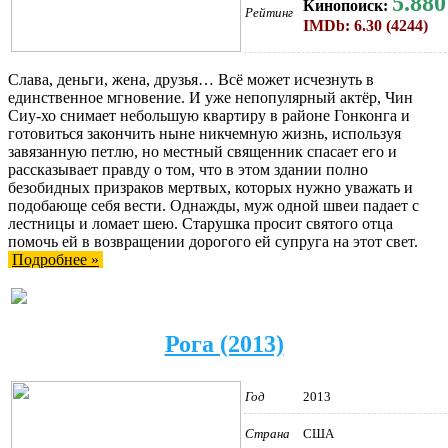
5.880
Кинопоиск:
Рейтинг
IMDb: 6.30 (4244)
Слава, деньги, жена, друзья… Всё может исчезнуть в
единственное мгновение. И уже непопулярный актёр, Чин
Сиу-хо снимает небольшую квартиру в районе Гонконга и
готовиться закончить ныне никчемную жизнь, используя
завязанную петлю, но местный священник спасает его и
рассказывает правду о том, что в этом здании полно
безобидных призраков мертвых, которых нужно уважать и
подобающе себя вести. Однажды, муж одной швеи падает с
лестницы и ломает шею. Старушка просит святого отца
помочь ей в возвращении дорогого ей супруга на этот свет.
Подробнее »
Рога (2013)
Год
2013
Страна
США