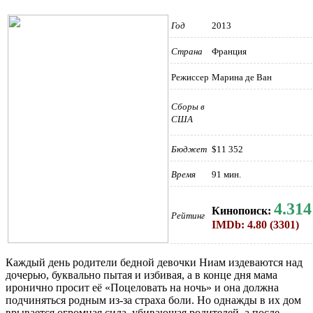
Год
2013
Страна
Франция
Режиссер
Марина де Ван
Сборы в
США
Бюджет
$11 352
Время
91 мин.
4.314
Кинопоиск:
Рейтинг
IMDb: 4.80 (3301)
Каждый день родители бедной девочки Ниам издеваются над
дочерью, буквально пытая и избивая, а в конце дня мама
иронично просит её «Поцеловать на ночь» и она должна
подчиняться родным из-за страха боли. Но однажды в их дом
врывается огромная сила, убивающая родителей, а после