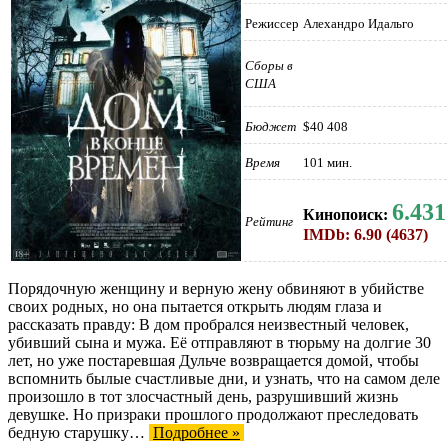
Режиссер
Алехандро Идальго
Сборы в
США
Бюджет
$40 408
Время
101 мин.
6.431
Кинопоиск:
Рейтинг
IMDb: 6.90 (4637)
Порядочную женщину и верную жену обвиняют в убийстве
своих родных, но она пытается открыть людям глаза и
рассказать правду: В дом пробрался неизвестный человек,
убивший сына и мужа. Её отправляют в тюрьму на долгие 30
лет, но уже постаревшая Дульче возвращается домой, чтобы
вспомнить былые счастливые дни, и узнать, что на самом деле
произошло в тот злосчастный день, разрушивший жизнь
девушке. Но призраки прошлого продолжают преследовать
бедную старушку…
Подробнее »