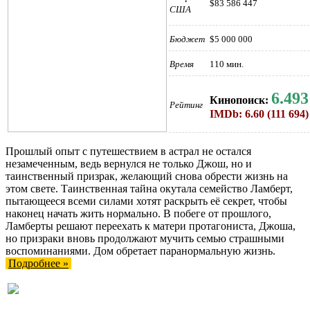
$83 586 447
США
Бюджет
$5 000 000
Время
110 мин.
6.493
Кинопоиск:
Рейтинг
IMDb: 6.60 (111 694)
Прошлый опыт с путешествием в астрал не остался
незамеченным, ведь вернулся не только Джош, но и
таинственный призрак, желающий снова обрести жизнь на
этом свете. Таинственная тайна окутала семейство Ламберт,
пытающееся всеми силами хотят раскрыть её секрет, чтобы
наконец начать жить нормально. В побеге от прошлого,
Ламберты решают переехать к матери протагониста, Джоша,
но призраки вновь продолжают мучить семью страшными
воспоминаниями. Дом обретает паранормальную жизнь.
Подробнее »