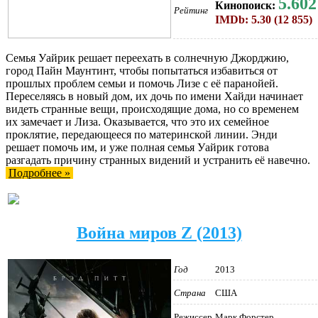
5.602
Кинопоиск:
Рейтинг
IMDb: 5.30 (12 855)
Семья Уайрик решает переехать в солнечную Джорджию,
город Пайн Маунтинт, чтобы попытаться избавиться от
прошлых проблем семьи и помочь Лизе с её паранойей.
Переселяясь в новый дом, их дочь по имени Хайди начинает
видеть странные вещи, происходящие дома, но со временем
их замечает и Лиза. Оказывается, что это их семейное
проклятие, передающееся по материнской линии. Энди
решает помочь им, и уже полная семья Уайрик готова
разгадать причину странных видений и устранить её навечно.
Подробнее »
Война миров Z (2013)
Год
2013
Страна
США
Режиссер
Марк Форстер