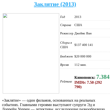
Заклятие (2013)
Год
2013
Страна
США
Режиссер
Джеймс Ван
Сборы в
$137 400 141
США
Бюджет
$20 000 000
Время
112 мин.
7.384
Кинопоиск:
Рейтинг
IMDb: 7.50 (292
790)
«Заклятие» — один фильмов, основанных на реальных
событиях. Главными героями выступают супруги Эд и
Лоррейн Уоррен — детективы, исследующие разнообразную