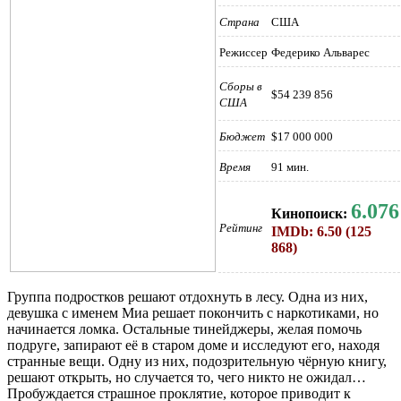
Страна
США
Режиссер
Федерико Альварес
Сборы в
$54 239 856
США
Бюджет
$17 000 000
Время
91 мин.
6.076
Кинопоиск:
Рейтинг
IMDb: 6.50 (125
868)
Группа подростков решают отдохнуть в лесу. Одна из них,
девушка с именем Миа решает покончить с наркотиками, но
начинается ломка. Остальные тинейджеры, желая помочь
подруге, запирают её в старом доме и исследуют его, находя
странные вещи. Одну из них, подозрительную чёрную книгу,
решают открыть, но случается то, чего никто не ожидал…
Пробуждается страшное проклятие, которое приводит к