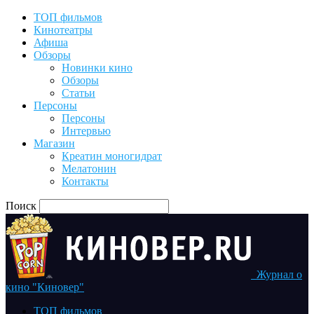
ТОП фильмов
Кинотеатры
Афиша
Обзоры
Новинки кино
Обзоры
Статьи
Персоны
Персоны
Интервью
Магазин
Креатин моногидрат
Мелатонин
Контакты
Поиск
Журнал о
кино "Киновер"
ТОП фильмов