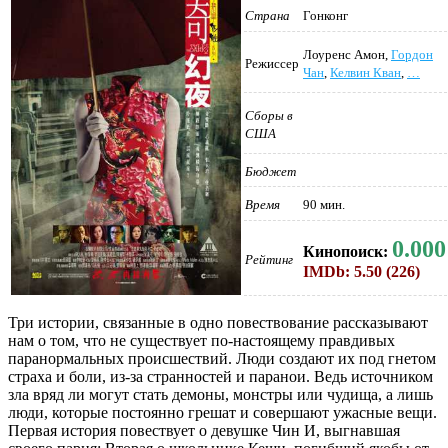
Страна
Гонконг
Лоуренс Амон,
Гордон
Режиссер
Чан
,
Келвин Кван
,
…
Сборы в
США
Бюджет
Время
90 мин.
0.000
Кинопоиск:
Рейтинг
IMDb: 5.50 (226)
Три истории, связанные в одно повествование рассказывают
нам о том, что не существует по-настоящему правдивых
паранормальных происшествий. Люди создают их под гнетом
страха и боли, из-за странностей и паранои. Ведь источником
зла вряд ли могут стать демоны, монстры или чудища, а лишь
люди, которые постоянно грешат и совершают ужасные вещи.
Первая история повествует о девушке Чин И, выгнавшая