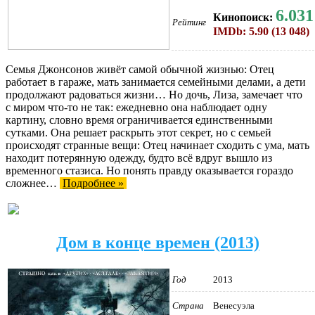
6.031
Кинопоиск:
Рейтинг
IMDb: 5.90 (13 048)
Семья Джонсонов живёт самой обычной жизнью: Отец
работает в гараже, мать занимается семейными делами, а дети
продолжают радоваться жизни… Но дочь, Лиза, замечает что
с миром что-то не так: ежедневно она наблюдает одну
картину, словно время ограничивается единственными
сутками. Она решает раскрыть этот секрет, но с семьей
происходят странные вещи: Отец начинает сходить с ума, мать
находит потерянную одежду, будто всё вдруг вышло из
временного стазиса. Но понять правду оказывается гораздо
сложнее…
Подробнее »
Дом в конце времен (2013)
Год
2013
Страна
Венесуэла