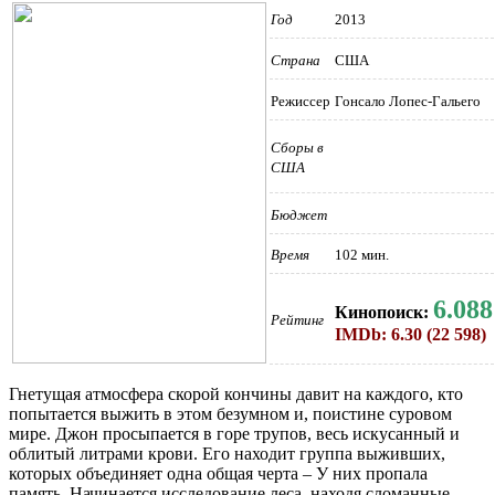
Год
2013
Страна
США
Режиссер
Гонсало Лопес-Гальего
Сборы в
США
Бюджет
Время
102 мин.
6.088
Кинопоиск:
Рейтинг
IMDb: 6.30 (22 598)
Гнетущая атмосфера скорой кончины давит на каждого, кто
попытается выжить в этом безумном и, поистине суровом
мире. Джон просыпается в горе трупов, весь искусанный и
облитый литрами крови. Его находит группа выживших,
которых объединяет одна общая черта – У них пропала
память. Начинается исследование леса, находя сломанные