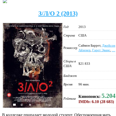
З/Л/О 2 (2013)
Год
2013
Страна
США
Саймон Баррет,
Джейсон
Режиссер
Айзенер
,
Гарет Эванс
,
…
Сборы в
$21 833
США
Бюджет
Время
96 мин.
5.204
Кинопоиск:
Рейтинг
IMDb: 6.10 (28 683)
В колледже пропадает молодой студент. Обеспокоенная мать