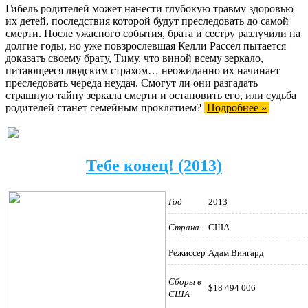
Гибель родителей может нанести глубокую травму здоровью
их детей, последствия которой будут преследовать до самой
смерти. После ужасного события, брата и сестру разлучили на
долгие годы, но уже повзрослевшая Келли Рассел пытается
доказать своему брату, Тиму, что виной всему зеркало,
питающееся людским страхом… неожиданно их начинает
преследовать череда неудач. Смогут ли они разгадать
страшную тайну зеркала смерти и остановить его, или судьба
родителей станет семейным проклятием?
Подробнее »
Тебе конец! (2013)
Год
2013
Страна
США
Режиссер
Адам Вингард
Сборы в
$18 494 006
США