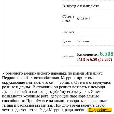
Режиссер
Александр Ажа
Сборы в
$173 948
США
Бюджет
Время
120 мин.
6.508
Кинопоиск:
Рейтинг
IMDb: 6.50 (52 207)
У обычного американского паренька по имени Игнациус
Перриш погибает возлюбленная, Меррин, при этом
окружающие считают, что он — убийца. От него отвернулись
родные и друзья. В отчаянии он решает воззвать к помощи
Дьявола и найти настоящего убийцу его девушки. У него
появляются козлиные рога, дарующие паранормальные
способности: При нём все начинают говорить сокровенные
тайны и рассказывать мечты. Пришло время вернуть свою
честь и достоинство. Ради Меррин, ради любви.
Подробнее »