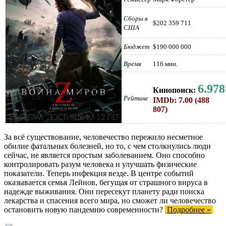
Сборы в
$202 359 711
США
Бюджет
$190 000 000
Время
116 мин.
6.978
Кинопоиск:
Рейтинг
IMDb: 7.00 (488
807)
За всё существование, человечество пережило несметное
обилие фатальных болезней, но то, с чем столкнулись люди
сейчас, не является простым заболеванием. Оно способно
контролировать разум человека и улучшать физические
показатели. Теперь инфекция везде. В центре событий
оказывается семья Лейнов, бегущая от страшного вируса в
надежде выживания. Они пересекут планету ради поиска
лекарства и спасения всего мира, но сможет ли человечество
остановить новую пандемию современности?
Подробнее »