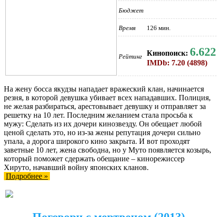
Бюджет
Время
126 мин.
6.622
Кинопоиск:
Рейтинг
IMDb: 7.20 (4898)
На жену босса якудзы нападает вражеский клан, начинается
резня, в которой девушка убивает всех нападавших. Полиция,
не желая разбираться, арестовывает девушку и отправляет за
решетку на 10 лет. Последним желанием стала просьба к
мужу: Сделать из их дочери кинозвезду. Он обещает любой
ценой сделать это, но из-за жены репутация дочери сильно
упала, а дорога широкого кино закрыта. И вот проходят
заветные 10 лет, жена свободна, но у Муто появляется козырь,
который поможет сдержать обещание – кинорежиссер
Хируто, начавший войну японских кланов.
Подробнее »
Поговори с мертвецом (2013)