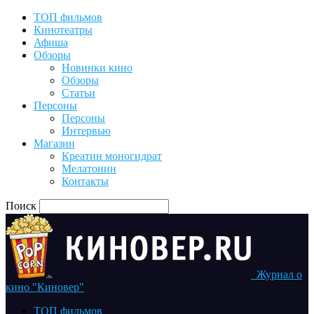
ТОП фильмов
Кинотеатры
Афиша
Обзоры
Новинки кино
Обзоры
Статьи
Персоны
Персоны
Интервью
Магазин
Креатин моногидрат
Мелатонин
Контакты
Поиск
Журнал о
кино "Киновер"
ТОП фильмов