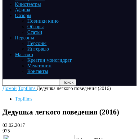
Кинотеатры
Афиша
Обзоры
Новинки кино
Обзоры
Статьи
Персоны
Персоны
Интервью
Магазин
Креатин моногидрат
Мелатонин
Контакты
Домой
Topfilms
Дедушка легкого поведения (2016)
Topfilms
Дедушка легкого поведения (2016)
03.02.2017
975