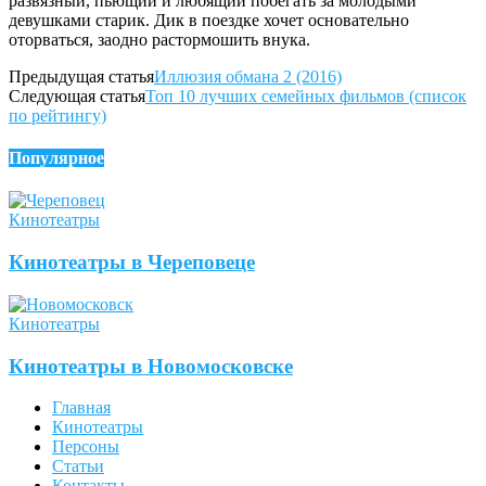
развязный, пьющий и любящий побегать за молодыми
девушками старик. Дик в поездке хочет основательно
оторваться, заодно растормошить внука.
Предыдущая статья
Иллюзия обмана 2 (2016)
Следующая статья
Топ 10 лучших семейных фильмов (список
по рейтингу)
Популярное
Кинотеатры
Кинотеатры в Череповеце
Кинотеатры
Кинотеатры в Новомосковске
Главная
Кинотеатры
Персоны
Статьи
Контакты