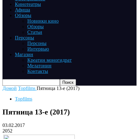
Кинотеатры
Афиша
Обзоры
Новинки кино
Обзоры
Статьи
Персоны
Персоны
Интервью
Магазин
Креатин моногидрат
Мелатонин
Контакты
Домой
Topfilms
Пятница 13-е (2017)
Topfilms
Пятница 13-е (2017)
03.02.2017
2052