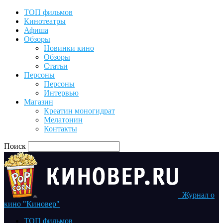
ТОП фильмов
Кинотеатры
Афиша
Обзоры
Новинки кино
Обзоры
Статьи
Персоны
Персоны
Интервью
Магазин
Креатин моногидрат
Мелатонин
Контакты
Поиск
Журнал о
кино "Киновер"
ТОП фильмов