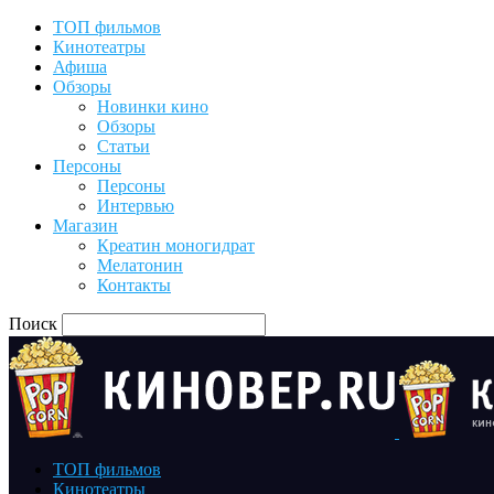
ТОП фильмов
Кинотеатры
Афиша
Обзоры
Новинки кино
Обзоры
Статьи
Персоны
Персоны
Интервью
Магазин
Креатин моногидрат
Мелатонин
Контакты
Поиск
ТОП фильмов
Кинотеатры