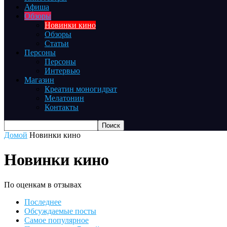
Афиша
Обзоры
Новинки кино
Обзоры
Статьи
Персоны
Персоны
Интервью
Магазин
Креатин моногидрат
Мелатонин
Контакты
Домой
Новинки кино
Новинки кино
По оценкам в отзывах
Последнее
Обсуждаемые посты
Самое популярное