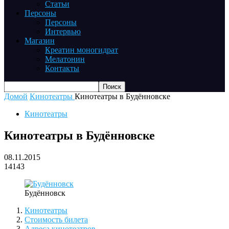
Статьи
Персоны
Персоны
Интервью
Магазин
Креатин моногидрат
Мелатонин
Контакты
Домой
Кинотеатры
Кинотеатры в Будённовске
Кинотеатры
Кинотеатры в Будённовске
08.11.2015
14143
Будённовск
Кинотеатры
Стоимость билета
Адреса кинотеатров