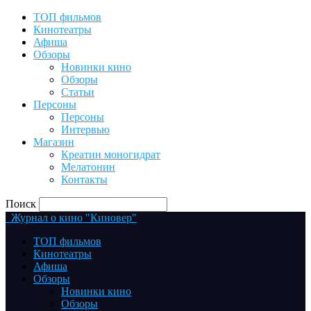
ТОП фильмов
Кинотеатры
Афиша
Обзоры
Новинки кино
Обзоры
Статьи
Персоны
Персоны
Интервью
Магазин
Креатин моногидрат
Мелатонин
Контакты
Поиск
Журнал о кино "Киновер"
ТОП фильмов
Кинотеатры
Афиша
Обзоры
Новинки кино
Обзоры