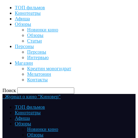
ТОП фильмов
Кинотеатры
Афиша
Обзоры
Новинки кино
Обзоры
Статьи
Персоны
Персоны
Интервью
Магазин
Креатин моногидрат
Мелатонин
Контакты
Поиск
Журнал о кино "Киновер"
ТОП фильмов
Кинотеатры
Афиша
Обзоры
Новинки кино
Обзоры